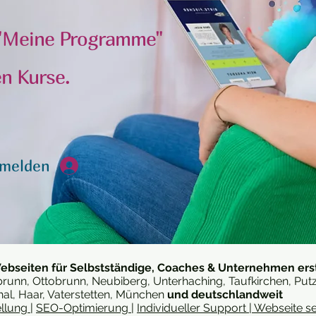
r "Meine Programme"
en Kurse.
melden
ebseiten für Selbstständige, Coaches & Unternehmen erst
brunn, Ottobrunn, Neubiberg, Unterhaching, Taufkirchen, Pu
hal, Haar, Vaterstetten, München
und deutschlandweit
ellung
|
SEO-Optimierung
|
Individueller Support
|
Webseite s