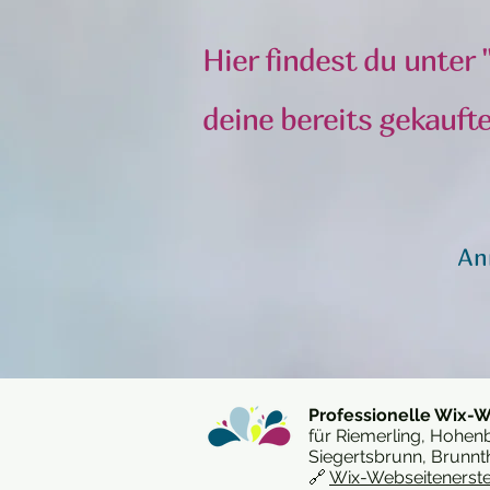
Hier findest du unte
deine bereits gekauft
An
Professionelle Wix-W
für Riemerling, Hohen
Siegertsbrunn, Brunnt
🔗
Wix-Webseitenerst