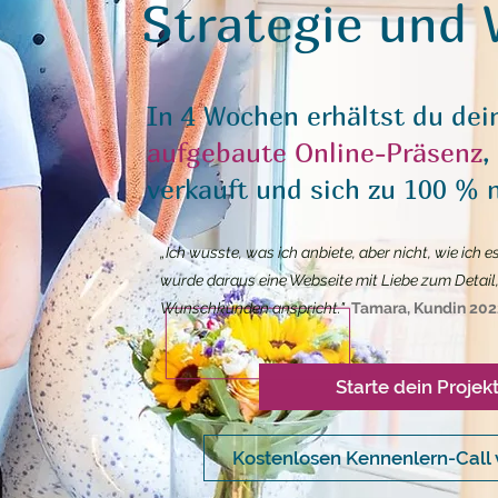
Strategie und 
In 4 Wochen erhältst du de
aufgebaute Online-Präsenz
,
verkauft und sich zu 100 % n
„Ich wusste, was ich anbiete, aber nicht, wie ich e
wurde daraus eine Webseite mit Liebe zum Detail,
Wunschkunden anspricht."
Tamara, Kundin 202
Starte dein Projek
Kostenlosen Kennenlern-Call 