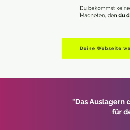
Du bekommst keine 
Magneten, den
du d
Deine Webseite wa
"D
as Auslagern 
für d