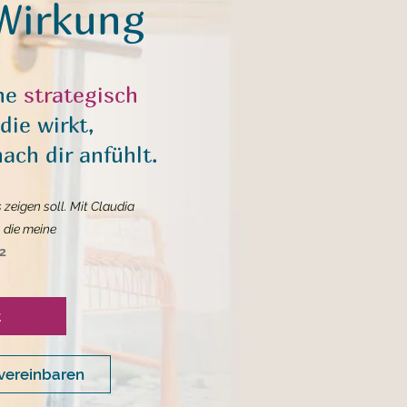
Wirkung
ine
strategisch
 die wirkt,
ach dir anfühlt.
s zeigen soll.
Mit Claudia
 die meine
2
t
vereinbaren