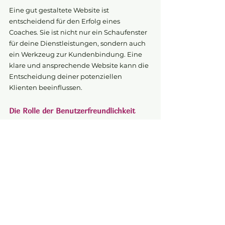
Eine gut gestaltete Website ist 
entscheidend für den Erfolg eines 
Coaches. Sie ist nicht nur ein Schaufenster 
für deine Dienstleistungen, sondern auch 
ein Werkzeug zur Kundenbindung. Eine 
klare und ansprechende Website kann die 
Entscheidung deiner potenziellen 
Klienten beeinflussen.
Die Rolle der Benutzerfreundlichkeit
Benutzerfreundlichkeit ist ein wichtiger 
Aspekt. Deine Website sollte intuitiv 
navigierbar sein. Besucher*innen sollten 
schnell finden, wonach sie suchen. Eine 
klare Struktur und ansprechendes Design 
sind hier entscheidend.
SEO-Optimierung für Coaches