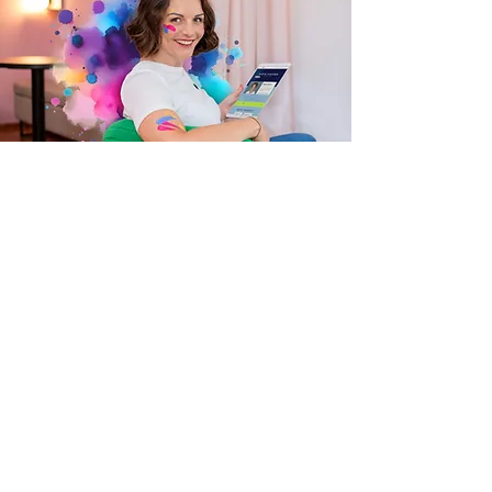
Hi, ich bin Claudia!
...
Marketing-Spezialistin und Webdesignerin
für
Selbstständige, Coaches und Experten.
Viele starten mit einer Website, ohne zu
wissen, für wen oder wofür und wie sie sich
von ihrer Konkurrenz abheben.
Das kostet Zeit. Geld. Energie
und führt am
Ende zu Webseiten, die schön aussehen, aber
nicht wirken.