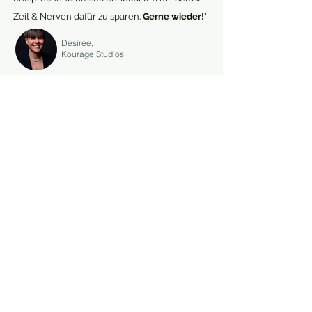
Zeit & Nerven dafür zu sparen.
Gerne wieder!
"
Désirée,
Kourage Studios
„Claudia hat meine Erwartungen bei Weitem
übertroffen! Alles war
unkompliziert, schnell
und professionell
. Sie hat sofort verstanden,
was ich mir vorstelle, und es perfekt
umgesetzt. Besonders beeindruckt hat mich,
dass sie
Probleme gelöst hat, bevor ich sie
überhaupt bemerkt habe
.“
Romina,
Babyschlaf-Coach