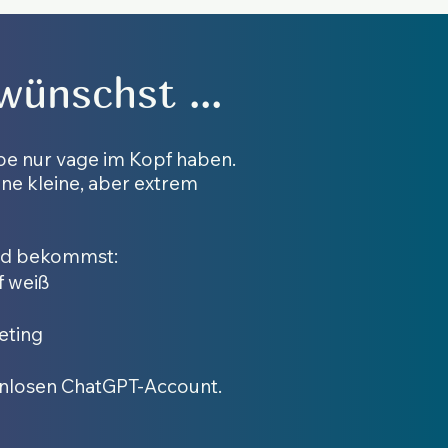
 wünschst …
ppe nur vage im Kopf haben.
ine kleine, aber extrem
 und bekommst:
f weiß
eting
tenlosen ChatGPT-Account.