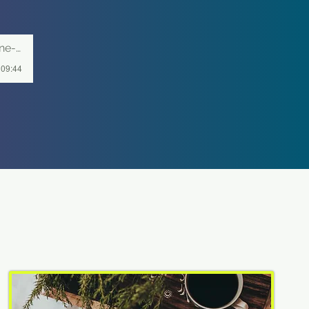
bseite
 09:44