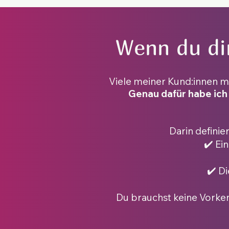
Wenn du di
Viele meiner Kund:innen me
Genau dafür habe ich
Darin definie
✔️ Ei
✔️ D
Du brauchst keine Vorken