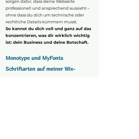
sorgen dafür, dass deine Webseite 
professionell und ansprechend aussieht – 
ohne dass du dich um technische oder 
rechtliche Details kümmern musst. 
So kannst du dich voll und ganz auf das 
konzentrieren, was dir wirklich wichtig 
ist: dein Business und deine Botschaft.
Monotype und MyFonts 
Schriftarten auf meiner Wix-
Webseite
>>> Fazit – Setze auf Sicherheit 
und bleibe sorgenfrei
Die Wahl der richtigen Schriftarten ist 
nicht nur eine Frage des Stils, sondern 
auch der rechtlichen Sicherheit. Indem du 
auf die integrierten Schriftarten von Wix 
setzt, vermeidest du potenzielle rechtliche 