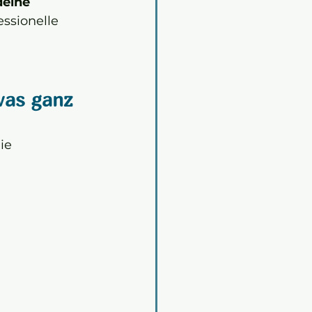
deine 
essionelle 
was ganz 
ie 