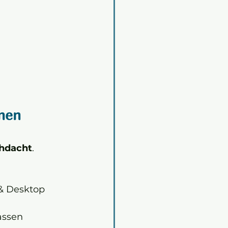
nen 
hdacht
. 
& Desktop 
assen