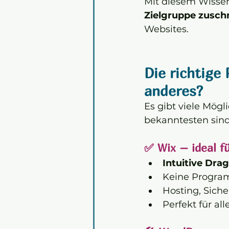
Mit diesem Wissen
Zielgruppe zusch
Websites.
Die richtige
anderes?
Es gibt viele Mögl
bekanntesten sind
✅ Wix – ideal f
Intuitive Dra
Keine Progra
Hosting, Siche
Perfekt für all