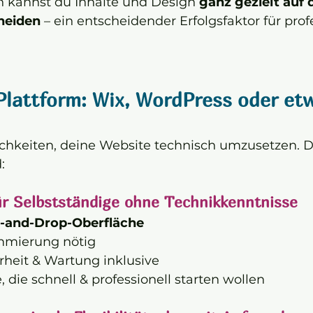
 kannst du Inhalte und Design 
ganz gezielt auf 
neiden
 – ein entscheidender Erfolgsfaktor für prof
 Plattform: Wix, WordPress oder et
ichkeiten, deine Website technisch umzusetzen. D
:
ür Selbstständige ohne Technikkenntnisse
g-and-Drop-Oberfläche
mmierung nötig
rheit & Wartung inklusive
e, die schnell & professionell starten wollen