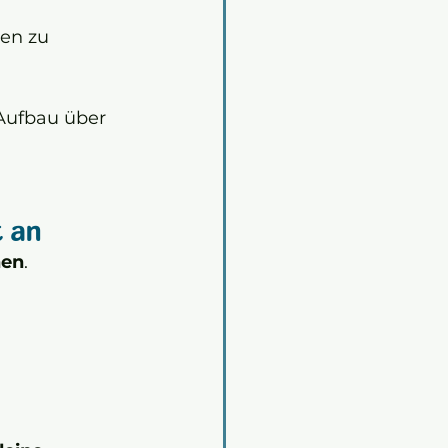
en zu 
 Aufbau über 
t an
nen
.